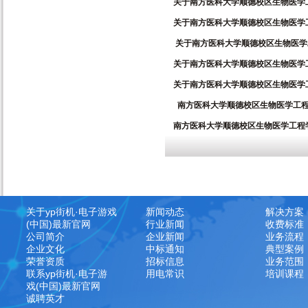
关于南方医科大学顺德校区生物医学工程学
关于南方医科大学顺德校区生物医学工程
 关于南方医科大学顺德校区生
关于南方医科大学顺德校区生物医学工程学院
关于南方医科大学顺德校区生物医学工程
  南方医科大学顺
南方医科大学顺德校区生物医学
关于yp街机·电子游戏
新闻动态
解决方案
(中国)最新官网
行业新闻
收费标准
公司简介
企业新闻
业务流程
企业文化
中标通知
典型案例
荣誉资质
招标信息
业务范围
联系yp街机·电子游
用电常识
培训课程
戏(中国)最新官网
诚聘英才