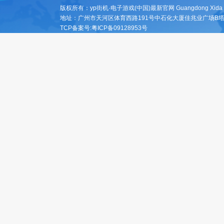
版权所有
：yp街机·电子游戏(中国)最新官网 Guangdong Xida Engine
地址：广州市天河区体育西路191号中石化大厦佳兆业广场B塔4504-4506房 
TCP备案号:粤ICP备09128953号